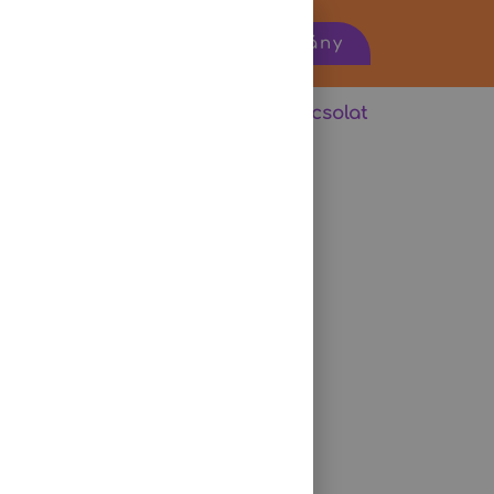
22
Ajándékutalvány
pont
Érdekességek
Kapcsolat
ONT