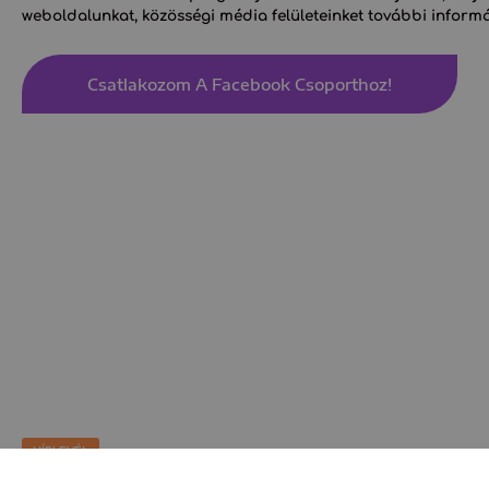
weboldalunkat, közösségi média felületeinket további informá
Csatlakozom A Facebook Csoporthoz!
HÍRLEVÉL