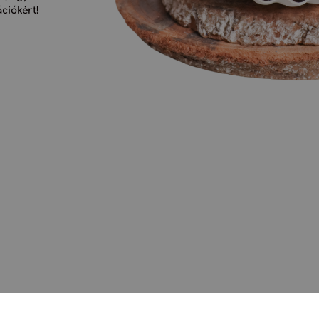
ciókért!