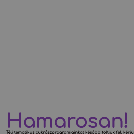
Hamarosan!
Téli tematikus cukrászprogramjainkat később töltjük fel, kérjük