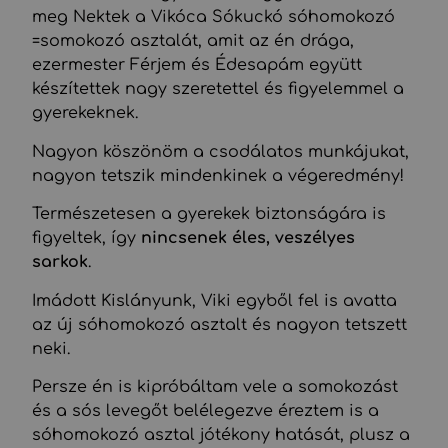
meg Nektek a Vikóca Sókuckó sóhomokozó
=somokozó asztalát, amit az én drága,
ezermester Férjem és Édesapám együtt
készítettek nagy szeretettel és figyelemmel a
gyerekeknek.
Nagyon köszönöm a csodálatos munkájukat,
nagyon tetszik mindenkinek a végeredmény!
Természetesen a gyerekek biztonságára is
figyeltek, így
nincsenek éles, veszélyes
sarkok
.
Imádott Kislányunk, Viki egyből fel is avatta
az új sóhomokozó asztalt és nagyon tetszett
neki.
Persze én is kipróbáltam vele a somokozást
és a sós levegőt belélegezve éreztem is a
sóhomokozó asztal jótékony hatását, plusz a