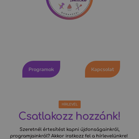
Nézd meg
programjainkat!
Programok
Kapcsolat
HÍRLEVÉL
Csatlakozz hozzánk!
Szeretnél értesítést kapni újdonságainkról,
programjainkról? Akkor iratkozz fel a hírlevelünkre!