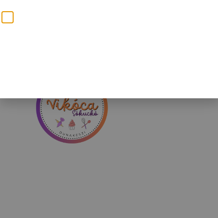
2120 Dunakeszi, dr.Brusznyai Árpád u.11.
vikocasokucko@gmail.com
+36 30 353 0022
JÚLIUS 6- AUGUSZTUS 2-IG A VIKÓCA
SÓKUCKÓ ÉLMÉNYKÖZPONT ZÁRVA
Ajándékutalvány
TART!
SÓHOMOKOZÓ
ASZTAL