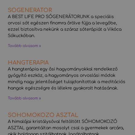
SÓGENERÁTOR
A BEST LIFE PRO SÓGENERÁTORUNK a speciális
orvosi sót egészen finomra őrölve fújja a levegőbe,
ezzel biztosítva nekünk a száraz sóterápiát a Vikóca
Sókuckóban.
Tovább olvasom »
HANGTERÁPIA
A hangterápia egy ősi hagyományokkal rendelkező
gyógyító eszköz, a hagyományos orvoslási módok
mindig nagy jelentőséget tulajdonítottak a meditációs
hangok egészségre és lélekre gyakorolt hatásának.
Tovább olvasom »
SÓHOMOKOZÓ ASZTAL
A himalájai kristálysóval feltöltött SÓHOMOKOZÓ
ASZTAL garantáltan mosolyt csal a gyermekek arcára,
akik boldogan szitálhatnak, lapátolhatnak,