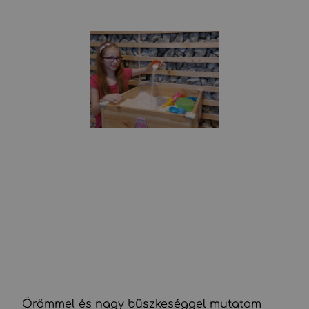
A himalájai kristálysóval feltöltött SÓHOMOKOZÓ
ASZTAL garantáltan mosolyt csal a gyermekek arcára,
akik boldogan szitálhatnak, lapátolhatnak,
formázhatnak, építhetnek a SÓHOMOKBÓL vagyis
játszva tölthetnek el egy kis gyógyító terápiás időt!
Örömmel és nagy büszkeséggel mutatom