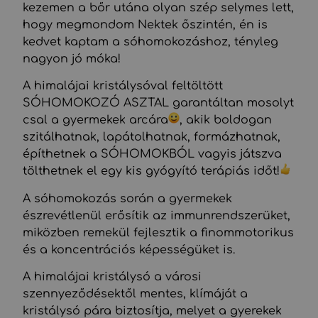
kezemen a bőr utána olyan szép selymes lett,
hogy megmondom Nektek őszintén, én is
kedvet kaptam a sóhomokozáshoz, tényleg
nagyon jó móka!
A himalájai kristálysóval feltöltött
SÓHOMOKOZÓ ASZTAL garantáltan mosolyt
csal a gyermekek arcára
, akik boldogan
szitálhatnak, lapátolhatnak, formázhatnak,
építhetnek a SÓHOMOKBÓL vagyis játszva
tölthetnek el egy kis gyógyító terápiás időt!
A sóhomokozás során a gyermekek
észrevétlenül erősítik az immunrendszerüket,
miközben remekül fejlesztik a finommotorikus
és a koncentrációs képességüket is.
A himalájai kristálysó a városi
szennyeződésektől mentes, klímáját a
kristálysó pára biztosítja, melyet a gyerekek