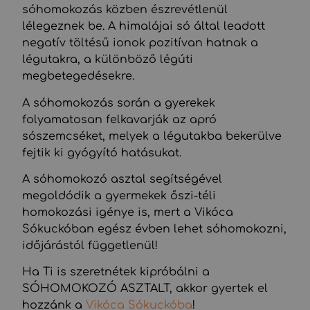
sóhomokozás közben észrevétlenül
lélegeznek be. A himalájai só által leadott
negatív töltésű ionok pozitívan hatnak a
légutakra, a különböző légúti
megbetegedésekre.
A sóhomokozás során a gyerekek
folyamatosan felkavarják az apró
sószemcséket, melyek a légutakba bekerülve
fejtik ki gyógyító hatásukat.
A sóhomokozó asztal segítségével
megoldódik a gyermekek őszi-téli
homokozási igénye is, mert a Vikóca
Sókuckóban egész évben lehet sóhomokozni,
időjárástól függetlenül!
Ha Ti is szeretnétek kipróbálni a
SÓHOMOKOZÓ ASZTALT, akkor gyertek el
hozzánk a
Vikóca Sókuckóba
!