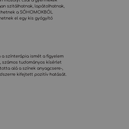
n mosolyt csal a gyermekek
gan szitálhatnak, lapátolhatnak,
píthetnek a SÓHOMOKBÓL
thetnek el egy kis gyógyító
a színterápia ismét a figyelem
t, számos tudományos kísérlet
otta alá a színek anyagcsere-,
szerre kifejtett pozitív hatását.