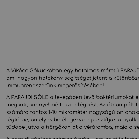
A Vikóca Sókuckóban egy hatalmas méretű PARAJD
ami nagyon hatékony segítséget jelent a különbö
immunrendszerünk megerősítésében!
A PARAJDI SÓLÉ a levegőben lévő baktériumokat el
megköti, könnyebbé teszi a légzést. Az átpumpált ti
számára fontos 1-10 mikrométer nagyságú anionokat,
légtérbe, amelyek belélegezve elpusztítják a nyál
tüdőbe jutva a hörgőkön át a véráramba, majd a se