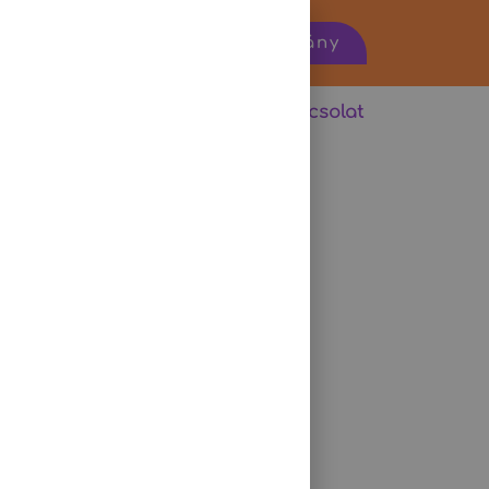
22
Ajándékutalvány
pont
Érdekességek
Kapcsolat
ONT