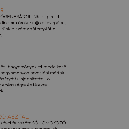
R
 SÓGENERÁTORUNK a speciális
 finomra őrölve fújja a levegőbe,
ekünk a száraz sóterápiát a
.
A
 ősi hagyományokkal rendelkező
a hagyományos orvoslási módok
őséget tulajdonítottak a
 egészségre és lélekre
ak.
Ó ASZTAL
álysóval feltöltött SÓHOMOKOZÓ