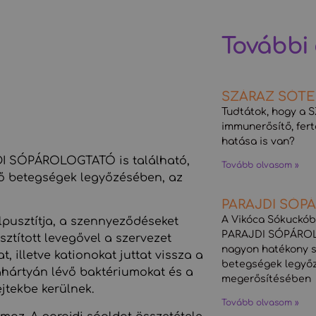
További
SZÁRAZ SÓTE
Tudtátok, hogy a
immunerősítő, fert
hatása is van?
I SÓPÁROLOGTATÓ is található,
Tovább olvasom »
ző betegségek legyőzésében, az
PARAJDI SÓP
A Vikóca Sókuckó
pusztítja, a szennyeződéseket
PARAJDI SÓPÁROLO
sztított levegővel a szervezet
nagyon hatékony s
 illetve kationokat juttat vissza a
betegségek legyő
kahártyán lévő baktériumokat és a
megerősítésében
jtekbe kerülnek.
Tovább olvasom »