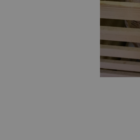
A Vikóca Sókuckóban egy hatalmas méretű PAR
különböző betegségek 