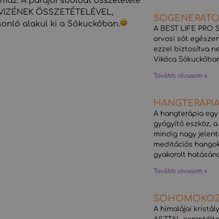
maz. A parajdi sóoldat összetétele
TVIZÉNEK ÖSSZETÉTELÉVEL,
SÓGENERÁTO
nló alakul ki a Sókuckóban.
A BEST LIFE PRO
orvosi sót egészen
ezzel biztosítva n
Vikóca Sókuckóban
Tovább olvasom »
HANGTERÁPI
A hangterápia egy
gyógyító eszköz, 
mindig nagy jelent
meditációs hangok
gyakorolt hatásán
Tovább olvasom »
SÓHOMOKOZ
A himalájai krist