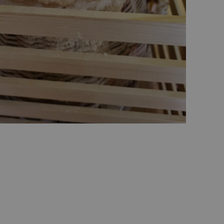
AJDI SÓPÁROLOGTATÓ is található, ami nagyon haték
legyőzésében, az immunrendszerünk megerősítésébe