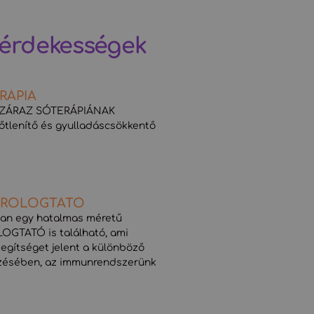
 érdekességek
RÁPIA
 SZÁRAZ SÓTERÁPIÁNAK
őtlenítő és gyulladáscsökkentő
ÁROLOGTATÓ
ban egy hatalmas méretű
GTATÓ is található, ami
egítséget jelent a különböző
zésében, az immunrendszerünk