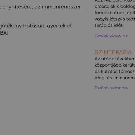
ASZTAL garantálta
arcára, akik boldo
k enyhítésére, az immunrendszer
formázhatnak, é
vagyis játszva töl
terápiás időt!
 jótékony hatásait, gyertek el
BA!
Tovább olvasom »
SZÍNTERÁPIA
Az utóbbi években 
központjába kerül
és kutatás támaszt
ideg- és immunrend
Tovább olvasom »