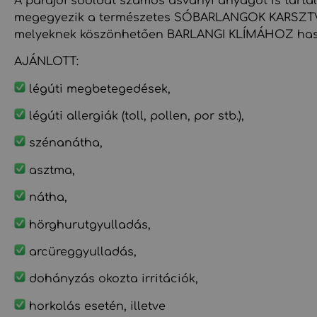
A parajdi sóoldat számos ásványi anyagot is tartal
megegyezik a természetes SÓBARLANGOK KARSZ
melyeknek köszönhetően BARLANGI KLÍMÁHOZ haso
AJÁNLOTT:
légúti megbetegedések,
légúti allergiák (toll, pollen, por stb.),
szénanátha,
asztma,
nátha,
hörghurutgyulladás,
arcüreggyulladás,
dohányzás okozta irritációk,
horkolás esetén, illetve